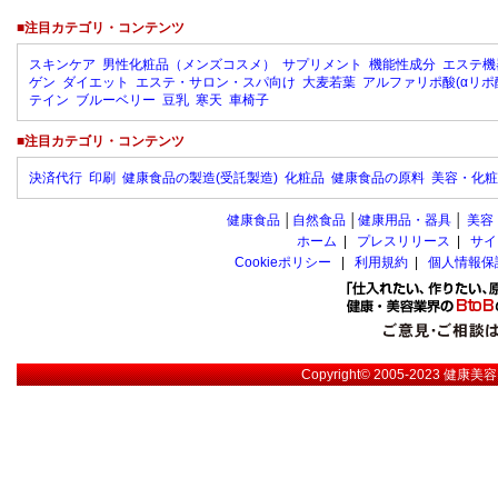
■注目カテゴリ・コンテンツ
スキンケア
男性化粧品（メンズコスメ）
サプリメント
機能性成分
エステ機
ゲン
ダイエット
エステ・サロン・スパ向け
大麦若葉
アルファリポ酸(αリポ
テイン
ブルーベリー
豆乳
寒天
車椅子
■注目カテゴリ・コンテンツ
決済代行
印刷
健康食品の製造(受託製造)
化粧品
健康食品の原料
美容・化粧
健康食品
│
自然食品
│
健康用品・器具
│
美容
ホーム
|
プレスリリース
|
サイ
Cookieポリシー
|
利用規約
|
個人情報保
Copyright© 2005-2023
健康美容