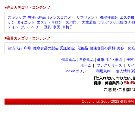
■注目カテゴリ・コンテンツ
スキンケア
男性化粧品（メンズコスメ）
サプリメント
機能性成分
エステ機
ゲン
ダイエット
エステ・サロン・スパ向け
大麦若葉
アルファリポ酸(αリポ
テイン
ブルーベリー
豆乳
寒天
車椅子
■注目カテゴリ・コンテンツ
決済代行
印刷
健康食品の製造(受託製造)
化粧品
健康食品の原料
美容・化粧
健康食品
│
自然食品
│
健康用品・器具
│
美容
ホーム
|
プレスリリース
|
サイ
Cookieポリシー
|
利用規約
|
個人情報保
Copyright© 2005-2023
健康美容