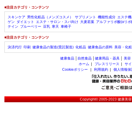
■注目カテゴリ・コンテンツ
スキンケア
男性化粧品（メンズコスメ）
サプリメント
機能性成分
エステ機
ゲン
ダイエット
エステ・サロン・スパ向け
大麦若葉
アルファリポ酸(αリポ
テイン
ブルーベリー
豆乳
寒天
車椅子
■注目カテゴリ・コンテンツ
決済代行
印刷
健康食品の製造(受託製造)
化粧品
健康食品の原料
美容・化粧
健康食品
│
自然食品
│
健康用品・器具
│
美容
ホーム
|
プレスリリース
|
サイ
Cookieポリシー
|
利用規約
|
個人情報保
Copyright© 2005-2023
健康美容