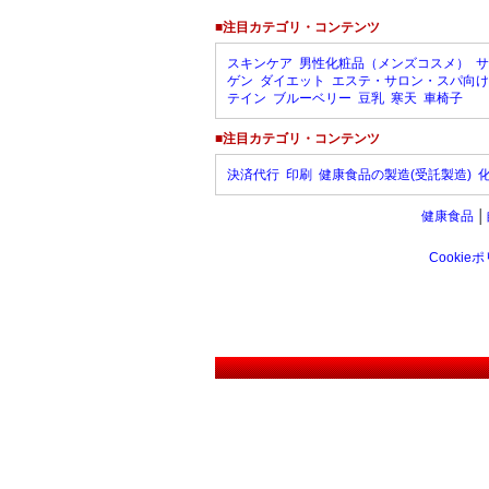
■注目カテゴリ・コンテンツ
スキンケア
男性化粧品（メンズコスメ）
サ
ゲン
ダイエット
エステ・サロン・スパ向け
テイン
ブルーベリー
豆乳
寒天
車椅子
■注目カテゴリ・コンテンツ
決済代行
印刷
健康食品の製造(受託製造)
健康食品
│
Cookie