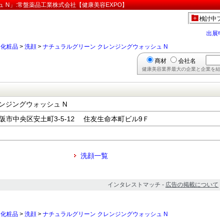
 N」:常盤薬品工業株式会社【健康美容EXPO】
検討中
出展
>
化粧品
>
洗顔
>
ナチュラルグリーン クレンジングウォッシュ N
商材
会社名
健康美容業界最大の企業と企業を結
ンジングウォッシュ N
府大阪市中央区安土町3-5-12 住友生命本町ビル9Ｆ
洗顔一覧
インタレストマッチ -
広告の掲載について
>
化粧品
>
洗顔
>
ナチュラルグリーン クレンジングウォッシュ N