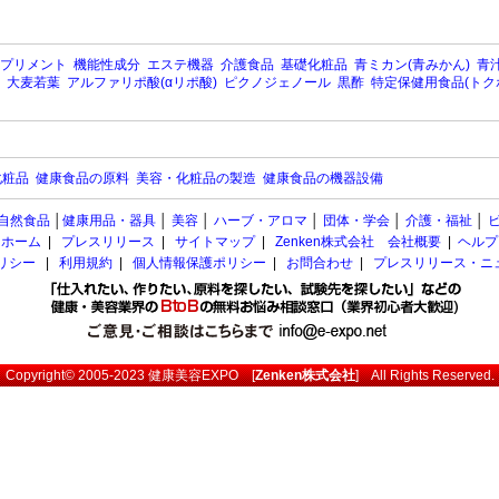
プリメント
機能性成分
エステ機器
介護食品
基礎化粧品
青ミカン(青みかん)
青汁
大麦若葉
アルファリポ酸(αリポ酸)
ピクノジェノール
黒酢
特定保健用食品(トク
化粧品
健康食品の原料
美容・化粧品の製造
健康食品の機器設備
自然食品
│
健康用品・器具
│
美容
│
ハーブ・アロマ
│
団体・学会
│
介護・福祉
│
ホーム
|
プレスリリース
|
サイトマップ
|
Zenken株式会社 会社概要
|
ヘルプ
ポリシー
|
利用規約
|
個人情報保護ポリシー
|
お問合わせ
|
プレスリリース・ニ
Copyright© 2005-2023
健康美容EXPO
[
Zenken株式会社
] All Rights Reserved.