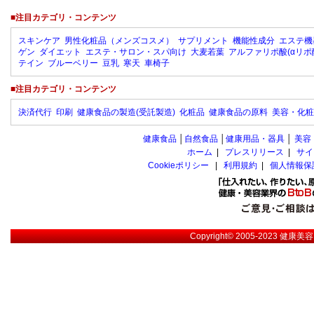
■注目カテゴリ・コンテンツ
スキンケア
男性化粧品（メンズコスメ）
サプリメント
機能性成分
エステ機
ゲン
ダイエット
エステ・サロン・スパ向け
大麦若葉
アルファリポ酸(αリポ
テイン
ブルーベリー
豆乳
寒天
車椅子
■注目カテゴリ・コンテンツ
決済代行
印刷
健康食品の製造(受託製造)
化粧品
健康食品の原料
美容・化粧
健康食品
│
自然食品
│
健康用品・器具
│
美容
ホーム
|
プレスリリース
|
サイ
Cookieポリシー
|
利用規約
|
個人情報保
Copyright© 2005-2023
健康美容