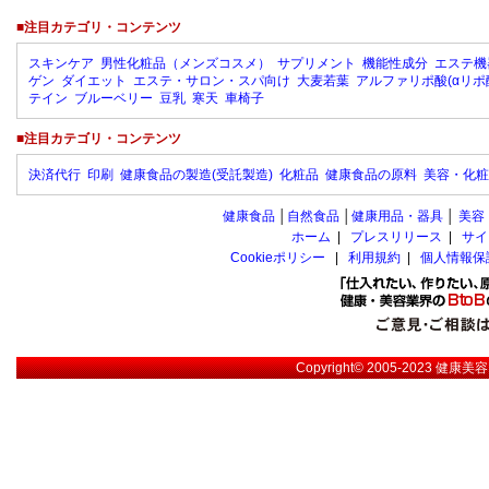
■注目カテゴリ・コンテンツ
スキンケア
男性化粧品（メンズコスメ）
サプリメント
機能性成分
エステ機
ゲン
ダイエット
エステ・サロン・スパ向け
大麦若葉
アルファリポ酸(αリポ
テイン
ブルーベリー
豆乳
寒天
車椅子
■注目カテゴリ・コンテンツ
決済代行
印刷
健康食品の製造(受託製造)
化粧品
健康食品の原料
美容・化粧
健康食品
│
自然食品
│
健康用品・器具
│
美容
ホーム
|
プレスリリース
|
サイ
Cookieポリシー
|
利用規約
|
個人情報保
Copyright© 2005-2023
健康美容