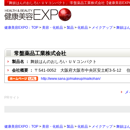
「舞妓はんのおしろい ＵＶコンパクト」:常盤薬品工業株式会社【健康美容EXP
健康美容EXPO：TOP
>
美容・化粧品
>
製品
>
化粧品
>
メイクアップ
>
舞妓はん
常盤薬品工業株式会社
製品名 ：
舞妓はんのおしろい ＵＶコンパクト
会社概要 ：
〒541-0052 大阪府大阪市中央区安土町3-5-12
http://www.sana.jp/makeup/maikohan/
メ
PRサイト
健康美容EXPO：TOP
>
美容・化粧品
>
製品
>
化粧品
>
メイクアップ
>
舞妓はん