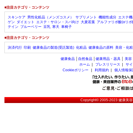
■注目カテゴリ・コンテンツ
スキンケア
男性化粧品（メンズコスメ）
サプリメント
機能性成分
エステ機
ゲン
ダイエット
エステ・サロン・スパ向け
大麦若葉
アルファリポ酸(αリポ
テイン
ブルーベリー
豆乳
寒天
車椅子
■注目カテゴリ・コンテンツ
決済代行
印刷
健康食品の製造(受託製造)
化粧品
健康食品の原料
美容・化粧
健康食品
│
自然食品
│
健康用品・器具
│
美容
ホーム
|
プレスリリース
|
サイ
Cookieポリシー
|
利用規約
|
個人情報保
Copyright© 2005-2023
健康美容