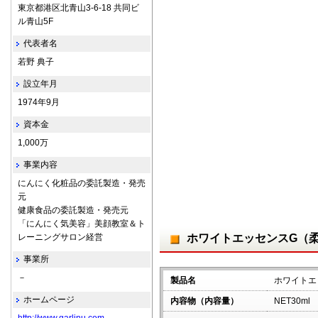
東京都港区北青山3-6-18 共同ビ
ル青山5F
代表者名
若野 典子
設立年月
1974年9月
資本金
1,000万
事業内容
にんにく化粧品の委託製造・発売
元
健康食品の委託製造・発売元
「にんにく気美容」美顔教室＆ト
レーニングサロン経営
ホワイトエッセンスG（
事業所
－
製品名
ホワイトエ
ホームページ
内容物（内容量）
NET30ml