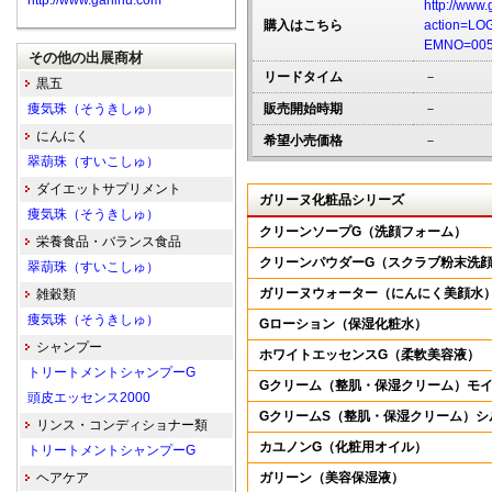
http://www.garlinu.com
http://www.
購入はこちら
action=LO
EMNO=005
その他の出展商材
リードタイム
－
黒五
痩気珠（そうきしゅ）
販売開始時期
－
にんにく
希望小売価格
－
翠葫珠（すいこしゅ）
ダイエットサプリメント
ガリーヌ化粧品シリーズ
痩気珠（そうきしゅ）
クリーンソープG（洗顔フォーム）
栄養食品・バランス食品
クリーンパウダーG（スクラブ粉末洗
翠葫珠（すいこしゅ）
ガリーヌウォーター（にんにく美顔水
雑穀類
痩気珠（そうきしゅ）
Gローション（保湿化粧水）
シャンプー
ホワイトエッセンスG（柔軟美容液）
トリートメントシャンプーG
Gクリーム（整肌・保湿クリーム）モ
頭皮エッセンス2000
GクリームS（整肌・保湿クリーム）シ
リンス・コンディショナー類
カユノンG（化粧用オイル）
トリートメントシャンプーG
ヘアケア
ガリーン（美容保湿液）