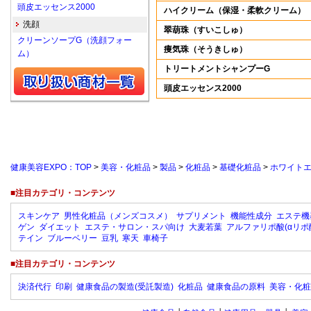
頭皮エッセンス2000
ハイクリーム（保湿・柔軟クリーム）
洗顔
翠葫珠（すいこしゅ）
クリーンソープG（洗顔フォー
痩気珠（そうきしゅ）
ム）
トリートメントシャンプーG
頭皮エッセンス2000
健康美容EXPO：TOP
>
美容・化粧品
>
製品
>
化粧品
>
基礎化粧品
>
ホワイト
■注目カテゴリ・コンテンツ
スキンケア
男性化粧品（メンズコスメ）
サプリメント
機能性成分
エステ機
ゲン
ダイエット
エステ・サロン・スパ向け
大麦若葉
アルファリポ酸(αリポ
テイン
ブルーベリー
豆乳
寒天
車椅子
■注目カテゴリ・コンテンツ
決済代行
印刷
健康食品の製造(受託製造)
化粧品
健康食品の原料
美容・化粧