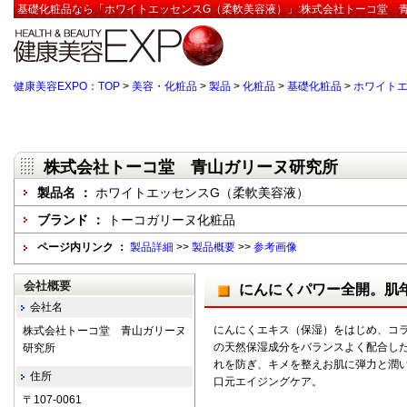
基礎化粧品なら「ホワイトエッセンスG（柔軟美容液）」:株式会社トーコ堂 青
健康美容EXPO：TOP
>
美容・化粧品
>
製品
>
化粧品
>
基礎化粧品
>
ホワイト
株式会社トーコ堂 青山ガリーヌ研究所
製品名 ：
ホワイトエッセンスG（柔軟美容液）
ブランド ：
トーコガリーヌ化粧品
ページ内リンク ：
製品詳細
>>
製品概要
>>
参考画像
会社概要
にんにくパワー全開。肌
会社名
にんにくエキス（保湿）をはじめ、コ
株式会社トーコ堂 青山ガリーヌ
の天然保湿成分をバランスよく配合し
研究所
れを防ぎ、キメを整えお肌に弾力と潤
住所
口元エイジングケア。
〒107-0061