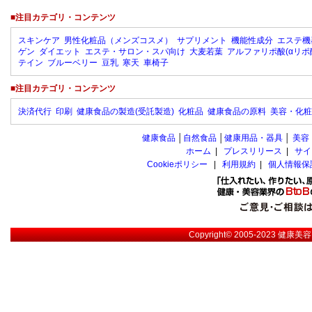
■注目カテゴリ・コンテンツ
スキンケア
男性化粧品（メンズコスメ）
サプリメント
機能性成分
エステ機
ゲン
ダイエット
エステ・サロン・スパ向け
大麦若葉
アルファリポ酸(αリポ
テイン
ブルーベリー
豆乳
寒天
車椅子
■注目カテゴリ・コンテンツ
決済代行
印刷
健康食品の製造(受託製造)
化粧品
健康食品の原料
美容・化粧
健康食品
│
自然食品
│
健康用品・器具
│
美容
ホーム
|
プレスリリース
|
サイ
Cookieポリシー
|
利用規約
|
個人情報保
Copyright© 2005-2023
健康美容