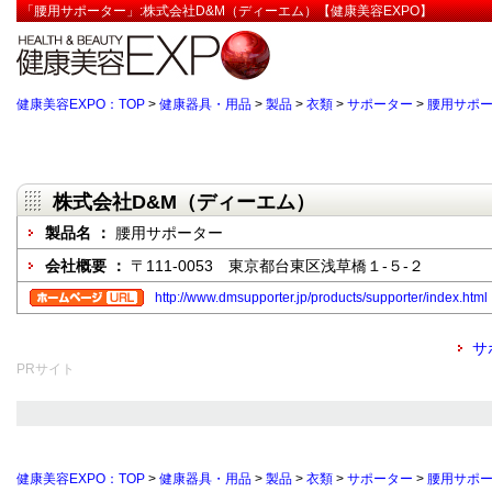
「腰用サポーター」:株式会社D&M（ディーエム）【健康美容EXPO】
健康美容EXPO：TOP
>
健康器具・用品
>
製品
>
衣類
>
サポーター
>
腰用サポ
株式会社D&M（ディーエム）
製品名 ：
腰用サポーター
会社概要 ：
〒111-0053 東京都台東区浅草橋１-５-２
http://www.dmsupporter.jp/products/supporter/index.html
サ
PRサイト
健康美容EXPO：TOP
>
健康器具・用品
>
製品
>
衣類
>
サポーター
>
腰用サポ