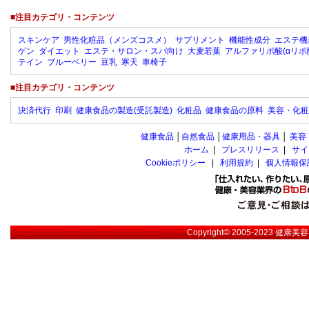
■注目カテゴリ・コンテンツ
スキンケア
男性化粧品（メンズコスメ）
サプリメント
機能性成分
エステ機
ゲン
ダイエット
エステ・サロン・スパ向け
大麦若葉
アルファリポ酸(αリポ
テイン
ブルーベリー
豆乳
寒天
車椅子
■注目カテゴリ・コンテンツ
決済代行
印刷
健康食品の製造(受託製造)
化粧品
健康食品の原料
美容・化粧
健康食品
│
自然食品
│
健康用品・器具
│
美容
ホーム
|
プレスリリース
|
サイ
Cookieポリシー
|
利用規約
|
個人情報保
Copyright© 2005-2023
健康美容