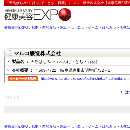
「天然はちみつ（れんげ・とち・百花）」:マルコ醸造株式会社【健康美容EXP
健康美容EXPO：TOP
>
自然食品
>
製品
>
はちみつ・ジャム
>
はちみつ
>
天然
マルコ醸造株式会社
製品名 ：
天然はちみつ（れんげ・とち・百花）
会社概要 ：
〒509-7722 岐阜県恵那市明智町732－1
http://www.marukojozo.co.jp/seihinshokai/hachimitu.htm
は
PRサイト
健康美容EXPO：TOP
>
自然食品
>
製品
>
はちみつ・ジャム
>
はちみつ
>
天然