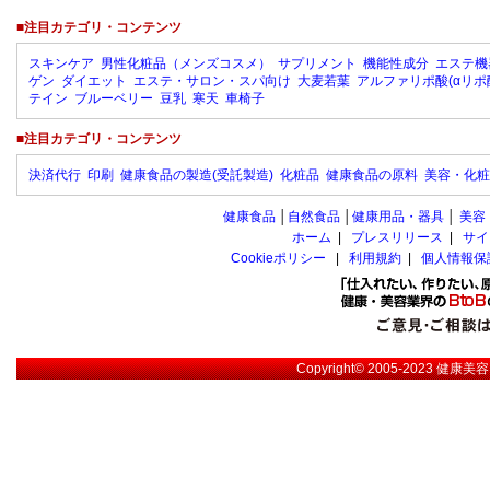
■注目カテゴリ・コンテンツ
スキンケア
男性化粧品（メンズコスメ）
サプリメント
機能性成分
エステ機
ゲン
ダイエット
エステ・サロン・スパ向け
大麦若葉
アルファリポ酸(αリポ
テイン
ブルーベリー
豆乳
寒天
車椅子
■注目カテゴリ・コンテンツ
決済代行
印刷
健康食品の製造(受託製造)
化粧品
健康食品の原料
美容・化粧
健康食品
│
自然食品
│
健康用品・器具
│
美容
ホーム
|
プレスリリース
|
サイ
Cookieポリシー
|
利用規約
|
個人情報保
Copyright© 2005-2023
健康美容