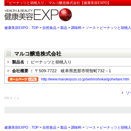
「ピーナッツと胡桃入り」:マルコ醸造株式会社【健康美容EXPO】
健康美容EXPO：TOP
>
自然食品
>
製品
>
調味料
>
ソース
>
ピーナッツと胡桃
マルコ醸造株式会社
製品名 ：
ピーナッツと胡桃入り
会社概要 ：
〒509-7722 岐阜県恵那市明智町732－1
http://www.marukojozo.co.jp/seihinshokai/goheitare.htm
ソ
PRサイト
健康美容EXPO：TOP
>
自然食品
>
製品
>
調味料
>
ソース
>
ピーナッツと胡桃