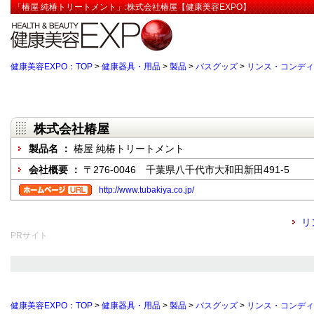
「椿屋 純椿トリートメント」:株式会社椿屋【健康美容EXPO】
健康美容EXPO：TOP
>
健康器具・用品
>
製品
>
バスグッズ
>
リンス・コンディ
株式会社椿屋
製品名 ：
椿屋 純椿トリートメント
会社概要 ：
〒276-0046 千葉県八千代市大和田新田491-5
http://www.tubakiya.co.jp/
リ
PRサイト
健康美容EXPO：TOP
>
健康器具・用品
>
製品
>
バスグッズ
>
リンス・コンディ