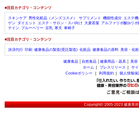
■注目カテゴリ・コンテンツ
スキンケア
男性化粧品（メンズコスメ）
サプリメント
機能性成分
エステ機
ゲン
ダイエット
エステ・サロン・スパ向け
大麦若葉
アルファリポ酸(αリポ
テイン
ブルーベリー
豆乳
寒天
車椅子
■注目カテゴリ・コンテンツ
決済代行
印刷
健康食品の製造(受託製造)
化粧品
健康食品の原料
美容・化粧
健康食品
│
自然食品
│
健康用品・器具
│
美容
ホーム
|
プレスリリース
|
サイ
Cookieポリシー
|
利用規約
|
個人情報保
Copyright© 2005-2023
健康美容