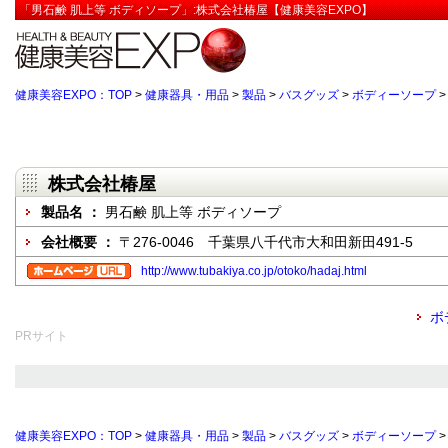
「男石鹸 肌上等 ボディソープ」:株式会社椿屋【健康美容EXPO】
健康美容EXPO：TOP
>
健康器具・用品
>
製品
>
バスグッズ
>
ボディーソープ
株式会社椿屋
製品名 ：
男石鹸 肌上等 ボディソープ
会社概要 ：
〒276-0046 千葉県八千代市大和田新田491-5
http://www.tubakiya.co.jp/otoko/hadaj.html
ボ
PRサイト
健康美容EXPO：TOP
>
健康器具・用品
>
製品
>
バスグッズ
>
ボディーソープ