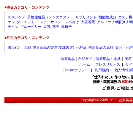
■注目カテゴリ・コンテンツ
スキンケア
男性化粧品（メンズコスメ）
サプリメント
機能性成分
エステ機
ゲン
ダイエット
エステ・サロン・スパ向け
大麦若葉
アルファリポ酸(αリポ
テイン
ブルーベリー
豆乳
寒天
車椅子
■注目カテゴリ・コンテンツ
決済代行
印刷
健康食品の製造(受託製造)
化粧品
健康食品の原料
美容・化粧
健康食品
│
自然食品
│
健康用品・器具
│
美容
ホーム
|
プレスリリース
|
サイ
Cookieポリシー
|
利用規約
|
個人情報保
Copyright© 2005-2023
健康美容