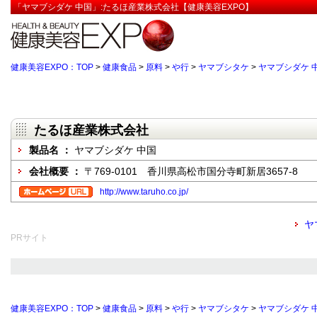
「ヤマブシダケ 中国」:たるほ産業株式会社【健康美容EXPO】
健康美容EXPO：TOP
>
健康食品
>
原料
>
や行
>
ヤマブシタケ
>
ヤマブシダケ 
たるほ産業株式会社
製品名 ：
ヤマブシダケ 中国
会社概要 ：
〒769-0101 香川県高松市国分寺町新居3657-8
http://www.taruho.co.jp/
ヤ
PRサイト
健康美容EXPO：TOP
>
健康食品
>
原料
>
や行
>
ヤマブシタケ
>
ヤマブシダケ 