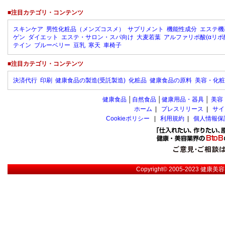
■注目カテゴリ・コンテンツ
スキンケア
男性化粧品（メンズコスメ）
サプリメント
機能性成分
エステ機
ゲン
ダイエット
エステ・サロン・スパ向け
大麦若葉
アルファリポ酸(αリポ
テイン
ブルーベリー
豆乳
寒天
車椅子
■注目カテゴリ・コンテンツ
決済代行
印刷
健康食品の製造(受託製造)
化粧品
健康食品の原料
美容・化粧
健康食品
│
自然食品
│
健康用品・器具
│
美容
ホーム
|
プレスリリース
|
サイ
Cookieポリシー
|
利用規約
|
個人情報保
Copyright© 2005-2023
健康美容