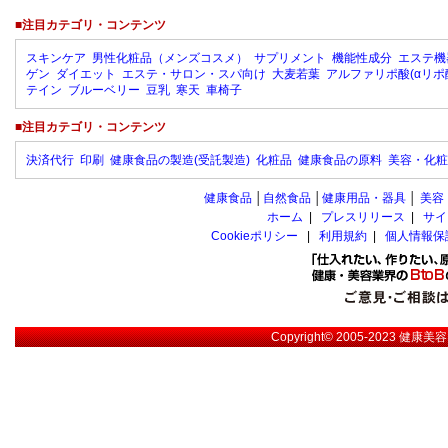
■注目カテゴリ・コンテンツ
スキンケア
男性化粧品（メンズコスメ）
サプリメント
機能性成分
エステ機
ゲン
ダイエット
エステ・サロン・スパ向け
大麦若葉
アルファリポ酸(αリポ
テイン
ブルーベリー
豆乳
寒天
車椅子
■注目カテゴリ・コンテンツ
決済代行
印刷
健康食品の製造(受託製造)
化粧品
健康食品の原料
美容・化粧
健康食品
│
自然食品
│
健康用品・器具
│
美容
ホーム
|
プレスリリース
|
サイ
Cookieポリシー
|
利用規約
|
個人情報保
Copyright© 2005-2023
健康美容