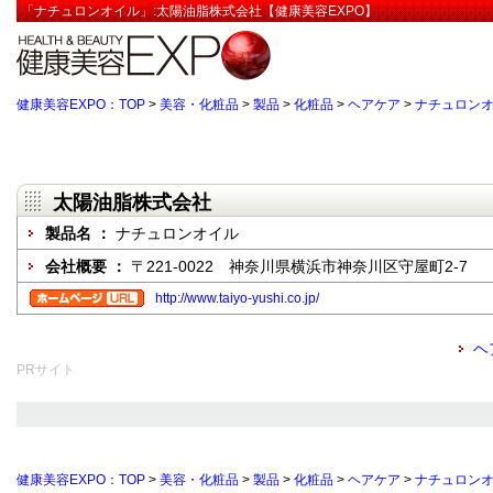
「ナチュロンオイル」:太陽油脂株式会社【健康美容EXPO】
健康美容EXPO：TOP
>
美容・化粧品
>
製品
>
化粧品
>
ヘアケア
>
ナチュロン
太陽油脂株式会社
製品名 ：
ナチュロンオイル
会社概要 ：
〒221-0022 神奈川県横浜市神奈川区守屋町2-7
http://www.taiyo-yushi.co.jp/
ヘ
PRサイト
健康美容EXPO：TOP
>
美容・化粧品
>
製品
>
化粧品
>
ヘアケア
>
ナチュロン