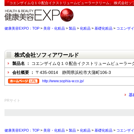
「コエンザイムＱ１０配合イクストリュームビューラークリーム」:株式会社ソフ
健康美容EXPO：TOP
>
美容・化粧品
>
製品
>
化粧品
>
基礎化粧品
>
コエンザ
株式会社ソフィアワールド
製品名 ：
コエンザイムＱ１０配合イクストリュームビューラー
会社概要 ：
〒435-0014 静岡県浜松市大蒲町106-3
http://www.sophia-w.co.jp/
基
PRサイト
健康美容EXPO：TOP
>
美容・化粧品
>
製品
>
化粧品
>
基礎化粧品
>
コエンザ