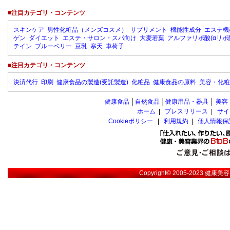
■注目カテゴリ・コンテンツ
スキンケア
男性化粧品（メンズコスメ）
サプリメント
機能性成分
エステ機
ゲン
ダイエット
エステ・サロン・スパ向け
大麦若葉
アルファリポ酸(αリポ
テイン
ブルーベリー
豆乳
寒天
車椅子
■注目カテゴリ・コンテンツ
決済代行
印刷
健康食品の製造(受託製造)
化粧品
健康食品の原料
美容・化粧
健康食品
│
自然食品
│
健康用品・器具
│
美容
ホーム
|
プレスリリース
|
サイ
Cookieポリシー
|
利用規約
|
個人情報保
Copyright© 2005-2023
健康美容