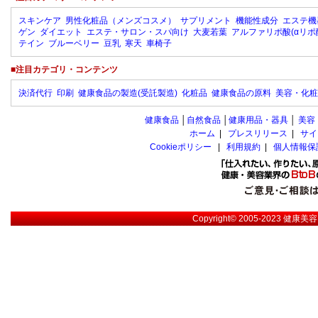
スキンケア
男性化粧品（メンズコスメ）
サプリメント
機能性成分
エステ機
ゲン
ダイエット
エステ・サロン・スパ向け
大麦若葉
アルファリポ酸(αリポ
テイン
ブルーベリー
豆乳
寒天
車椅子
■注目カテゴリ・コンテンツ
決済代行
印刷
健康食品の製造(受託製造)
化粧品
健康食品の原料
美容・化粧
健康食品
│
自然食品
│
健康用品・器具
│
美容
ホーム
|
プレスリリース
|
サイ
Cookieポリシー
|
利用規約
|
個人情報保
Copyright© 2005-2023
健康美容