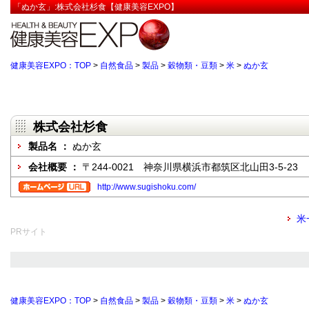
「ぬか玄」:株式会社杉食【健康美容EXPO】
健康美容EXPO：TOP
>
自然食品
>
製品
>
穀物類・豆類
>
米
>
ぬか玄
株式会社杉食
製品名 ：
ぬか玄
会社概要 ：
〒244-0021 神奈川県横浜市都筑区北山田3-5-23
http://www.sugishoku.com/
米
PRサイト
健康美容EXPO：TOP
>
自然食品
>
製品
>
穀物類・豆類
>
米
>
ぬか玄