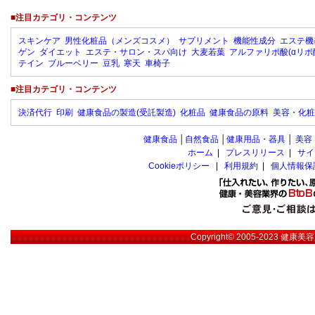
■注目カテゴリ・コンテンツ
スキンケア
男性化粧品（メンズコスメ）
サプリメント
機能性成分
エステ機
ゲン
ダイエット
エステ・サロン・スパ向け
大麦若葉
アルファリポ酸(αリポ
テイン
ブルーベリー
豆乳
寒天
車椅子
■注目カテゴリ・コンテンツ
決済代行
印刷
健康食品の製造(受託製造)
化粧品
健康食品の原料
美容・化粧
健康食品
│
自然食品
│
健康用品・器具
│
美容
ホーム
|
プレスリリース
|
サイ
Cookieポリシー
|
利用規約
|
個人情報保
Copyright© 2005-2023
健康美容