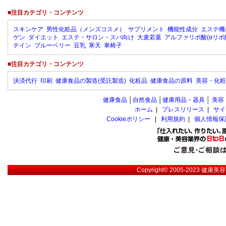
■注目カテゴリ・コンテンツ
スキンケア
男性化粧品（メンズコスメ）
サプリメント
機能性成分
エステ機
ゲン
ダイエット
エステ・サロン・スパ向け
大麦若葉
アルファリポ酸(αリポ
テイン
ブルーベリー
豆乳
寒天
車椅子
■注目カテゴリ・コンテンツ
決済代行
印刷
健康食品の製造(受託製造)
化粧品
健康食品の原料
美容・化粧
健康食品
│
自然食品
│
健康用品・器具
│
美容
ホーム
|
プレスリリース
|
サイ
Cookieポリシー
|
利用規約
|
個人情報保
Copyright© 2005-2023
健康美容