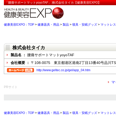
「腰痛サポートマットyoyoTAF」:株式会社タイカ【健康美容EXPO】
健康美容EXPO：TOP
>
健康器具・用品
>
製品
>
寝具・安眠グッズ
>
マットレス
株式会社タイカ
製品名 ：
腰痛サポートマットyoyoTAF
会社概要 ：
〒108-0075 東京都港区港南2丁目13番40号品川T
http://www.geltec.co.jp/gel/app_04.htm
マ
PRサイト
健康美容EXPO：TOP
>
健康器具・用品
>
製品
>
寝具・安眠グッズ
>
マットレス