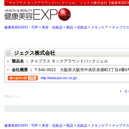
「チャプラス ネックアラウンドパックジェル」:ジェクス株式会社【健康美容EX
健康美容EXPO：TOP
>
美容・化粧品
>
製品
>
化粧品
>
スキンケア
>
チャプラス
ジェクス株式会社
製品名 ：
チャプラス ネックアラウンドパックジェル
会社概要 ：
〒540-0022 大阪府大阪市中央区糸屋町2丁目4番6
http://www.jex-inc.co.jp/
ス
PRサイト
健康美容EXPO：TOP
>
美容・化粧品
>
製品
>
化粧品
>
スキンケア
>
チャプラス