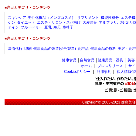
■注目カテゴリ・コンテンツ
スキンケア
男性化粧品（メンズコスメ）
サプリメント
機能性成分
エステ機
ゲン
ダイエット
エステ・サロン・スパ向け
大麦若葉
アルファリポ酸(αリポ
テイン
ブルーベリー
豆乳
寒天
車椅子
■注目カテゴリ・コンテンツ
決済代行
印刷
健康食品の製造(受託製造)
化粧品
健康食品の原料
美容・化粧
健康食品
│
自然食品
│
健康用品・器具
│
美容
ホーム
|
プレスリリース
|
サイ
Cookieポリシー
|
利用規約
|
個人情報保
Copyright© 2005-2023
健康美容