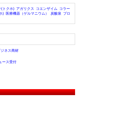
(トクホ)
アガリクス
コエンザイム
コラー
ホ)
医療機器（ゲルマニウム）
炭酸泉
プロ
ビジネス商材
ュース受付