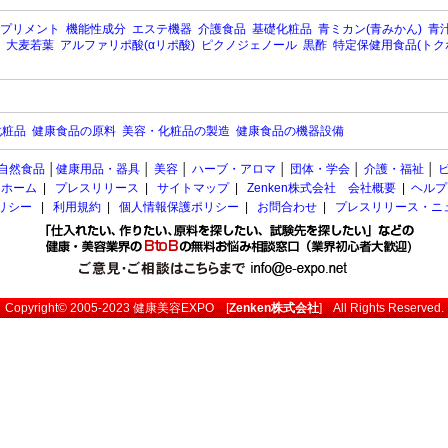
プリメント
機能性成分
エステ機器
介護食品
基礎化粧品
青ミカン(青みかん)
青汁
大麦若葉
アルファリポ酸(αリポ酸)
ピクノジェノール
黒酢
特定保健用食品(トク
化粧品
健康食品の原料
美容・化粧品の製造
健康食品の機器設備
自然食品
│
健康用品・器具
│
美容
│
ハーブ・アロマ
│
団体・学会
│
介護・福祉
│
ホーム
|
プレスリリース
|
サイトマップ
|
Zenken株式会社 会社概要
|
ヘルプ
ポリシー
|
利用規約
|
個人情報保護ポリシー
|
お問合わせ
|
プレスリリース・ニ
Copyright© 2005-2023
健康美容EXPO
[
Zenken株式会社
] All Rights Reserved.