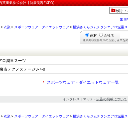
秀英産業株式会社【健康美容EXPO】
検討中
出展
>
衣類
>
スポーツウェア・ダイエットウェア
>
横浜さくらジムチタンエアロ減量ス
商材
会社名
健康美容業界最大の企業と企業を結
アロ減量スーツ
和泉市テクノステージ3-7-8
スポーツウェア・ダイエットウェア一覧
インタレストマッチ -
広告の掲載について
>
衣類
>
スポーツウェア・ダイエットウェア
>
横浜さくらジムチタンエアロ減量ス