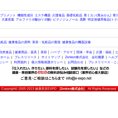
プリメント
機能性成分
エステ機器
介護食品
基礎化粧品
青ミカン(青みかん)
青汁
大麦若葉
アルファリポ酸(αリポ酸)
ピクノジェノール
黒酢
特定保健用食品(トク
化粧品
健康食品の原料
美容・化粧品の製造
健康食品の機器設備
自然食品
│
健康用品・器具
│
美容
│
ハーブ・アロマ
│
団体・学会
│
介護・福祉
│
ホーム
|
プレスリリース
|
サイトマップ
|
Zenken株式会社 会社概要
|
ヘルプ
ポリシー
|
利用規約
|
個人情報保護ポリシー
|
お問合わせ
|
プレスリリース・ニ
Copyright© 2005-2023
健康美容EXPO
[
Zenken株式会社
] All Rights Reserved.