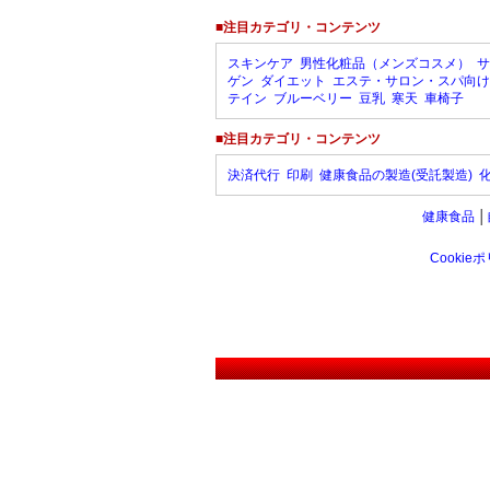
■注目カテゴリ・コンテンツ
スキンケア
男性化粧品（メンズコスメ）
サ
ゲン
ダイエット
エステ・サロン・スパ向け
テイン
ブルーベリー
豆乳
寒天
車椅子
■注目カテゴリ・コンテンツ
決済代行
印刷
健康食品の製造(受託製造)
健康食品
│
Cookie