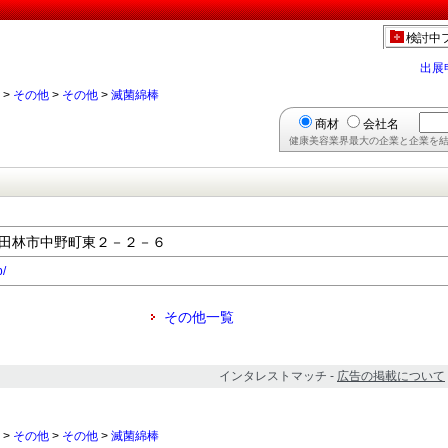
】
検討中
出展
>
その他
>
その他
>
滅菌綿棒
商材
会社名
健康美容業界最大の企業と企業を結
府富田林市中野町東２－２－６
p/
その他一覧
インタレストマッチ -
広告の掲載について
>
その他
>
その他
>
滅菌綿棒