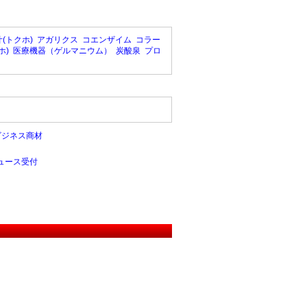
(トクホ)
アガリクス
コエンザイム
コラー
ホ)
医療機器（ゲルマニウム）
炭酸泉
プロ
ビジネス商材
ュース受付