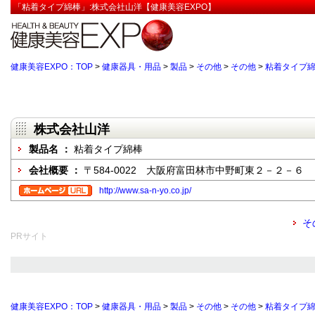
「粘着タイプ綿棒」:株式会社山洋【健康美容EXPO】
健康美容EXPO：TOP
>
健康器具・用品
>
製品
>
その他
>
その他
>
粘着タイプ
株式会社山洋
製品名 ：
粘着タイプ綿棒
会社概要 ：
〒584-0022 大阪府富田林市中野町東２－２－６
http://www.sa-n-yo.co.jp/
そ
PRサイト
健康美容EXPO：TOP
>
健康器具・用品
>
製品
>
その他
>
その他
>
粘着タイプ