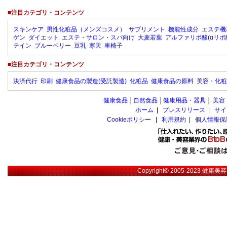
■注目カテゴリ・コンテンツ
スキンケア
男性化粧品（メンズコスメ）
サプリメント
機能性成分
エステ機
ゲン
ダイエット
エステ・サロン・スパ向け
大麦若葉
アルファリポ酸(αリポ
テイン
ブルーベリー
豆乳
寒天
車椅子
■注目カテゴリ・コンテンツ
決済代行
印刷
健康食品の製造(受託製造)
化粧品
健康食品の原料
美容・化粧
健康食品
│
自然食品
│
健康用品・器具
│
美容
ホーム
|
プレスリリース
|
サイ
Cookieポリシー
|
利用規約
|
個人情報保
Copyright© 2005-2023
健康美容