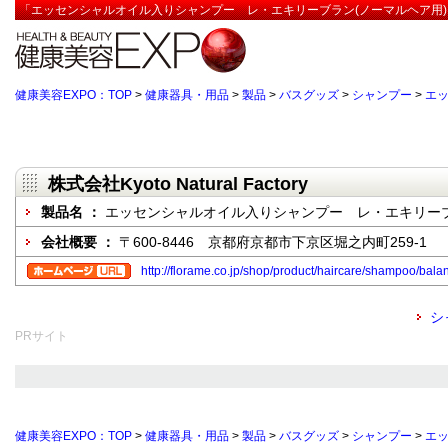
「エッセンシャルオイル入りシャンプー レ・エキリーブラン(ノーマルヘア用)」:株式会社K
健康美容EXPO：TOP
>
健康器具・用品
>
製品
>
バスグッズ
>
シャンプー
>
エ
株式会社Kyoto Natural Factory
製品名 ：
エッセンシャルオイル入りシャンプー レ・エキリーブ
会社概要 ：
〒600-8446 京都府京都市下京区堀之内町259-1
http://florame.co.jp/shop/product/haircare/shampoo/bala
シ
PRサイト
健康美容EXPO：TOP
>
健康器具・用品
>
製品
>
バスグッズ
>
シャンプー
>
エ