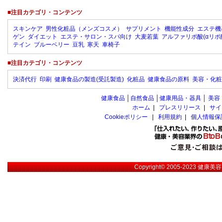
■注目カテゴリ・コンテンツ
スキンケア
男性化粧品（メンズコスメ）
サプリメント
機能性成分
エステ機
ゲン
ダイエット
エステ・サロン・スパ向け
大麦若葉
アルファリポ酸(αリポ
テイン
ブルーベリー
豆乳
寒天
車椅子
■注目カテゴリ・コンテンツ
決済代行
印刷
健康食品の製造(受託製造)
化粧品
健康食品の原料
美容・化粧
健康食品
│
自然食品
│
健康用品・器具
│
美容
ホーム
|
プレスリリース
|
サイ
Cookieポリシー
|
利用規約
|
個人情報保
Copyright© 2005-2023
健康美容