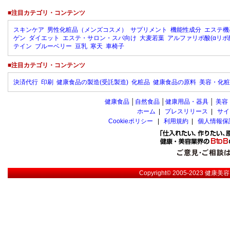
■注目カテゴリ・コンテンツ
スキンケア
男性化粧品（メンズコスメ）
サプリメント
機能性成分
エステ機
ゲン
ダイエット
エステ・サロン・スパ向け
大麦若葉
アルファリポ酸(αリポ
テイン
ブルーベリー
豆乳
寒天
車椅子
■注目カテゴリ・コンテンツ
決済代行
印刷
健康食品の製造(受託製造)
化粧品
健康食品の原料
美容・化粧
健康食品
│
自然食品
│
健康用品・器具
│
美容
ホーム
|
プレスリリース
|
サイ
Cookieポリシー
|
利用規約
|
個人情報保
Copyright© 2005-2023
健康美容