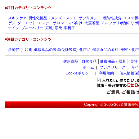
■注目カテゴリ・コンテンツ
スキンケア
男性化粧品（メンズコスメ）
サプリメント
機能性成分
エステ機
ゲン
ダイエット
エステ・サロン・スパ向け
大麦若葉
アルファリポ酸(αリポ
テイン
ブルーベリー
豆乳
寒天
車椅子
■注目カテゴリ・コンテンツ
決済代行
印刷
健康食品の製造(受託製造)
化粧品
健康食品の原料
美容・化粧
健康食品
│
自然食品
│
健康用品・器具
│
美容
ホーム
|
プレスリリース
|
サイ
Cookieポリシー
|
利用規約
|
個人情報保
Copyright© 2005-2023
健康美容