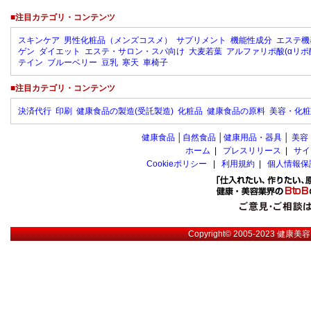
■注目カテゴリ・コンテンツ
スキンケア
男性化粧品（メンズコスメ）
サプリメント
機能性成分
エステ機
ゲン
ダイエット
エステ・サロン・スパ向け
大麦若葉
アルファリポ酸(αリポ
テイン
ブルーベリー
豆乳
寒天
車椅子
■注目カテゴリ・コンテンツ
決済代行
印刷
健康食品の製造(受託製造)
化粧品
健康食品の原料
美容・化粧
健康食品
│
自然食品
│
健康用品・器具
│
美容
ホーム
|
プレスリリース
|
サイ
Cookieポリシー
|
利用規約
|
個人情報保
Copyright© 2005-2023
健康美容