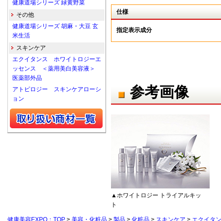
健康道場シリーズ 緑黄野菜
仕様
その他
健康道場シリーズ 胡麻・大豆 玄
指定表示成分
米生活
スキンケア
エクイタンス ホワイトロジーエ
ッセンス ＜薬用美白美容液＞
医薬部外品
参考画像
アトピロジー スキンケアローシ
ョン
▲ホワイトロジー トライアルキッ
ト
健康美容EXPO：TOP
>
美容・化粧品
>
製品
>
化粧品
>
スキンケア
>
エクイタン