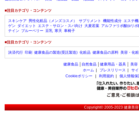
■注目カテゴリ・コンテンツ
スキンケア
男性化粧品（メンズコスメ）
サプリメント
機能性成分
エステ機
ゲン
ダイエット
エステ・サロン・スパ向け
大麦若葉
アルファリポ酸(αリポ
テイン
ブルーベリー
豆乳
寒天
車椅子
■注目カテゴリ・コンテンツ
決済代行
印刷
健康食品の製造(受託製造)
化粧品
健康食品の原料
美容・化粧
健康食品
│
自然食品
│
健康用品・器具
│
美容
ホーム
|
プレスリリース
|
サイ
Cookieポリシー
|
利用規約
|
個人情報保
Copyright© 2005-2023
健康美容