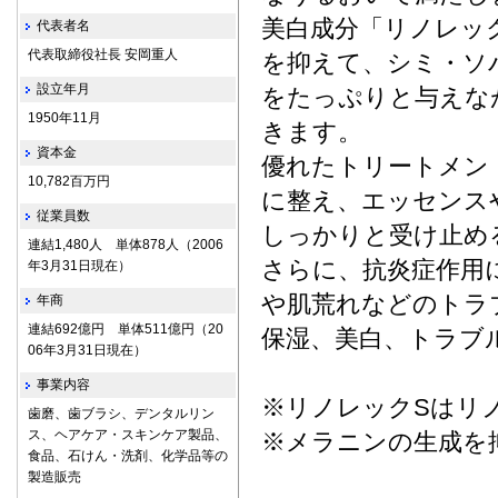
美白成分「リノレッ
代表者名
代表取締役社長 安岡重人
を抑えて、シミ・ソ
設立年月
をたっぷりと与えな
1950年11月
きます。
資本金
優れたトリートメン
10,782百万円
に整え、エッセンス
従業員数
しっかりと受け止め
連結1,480人 単体878人（2006
さらに、抗炎症作用
年3月31日現在）
や肌荒れなどのトラ
年商
連結692億円 単体511億円（20
保湿、美白、トラブ
06年3月31日現在）
事業内容
※リノレックSはリ
歯磨、歯ブラシ、デンタルリン
ス、ヘアケア・スキンケア製品、
※メラニンの生成を
食品、石けん・洗剤、化学品等の
製造販売