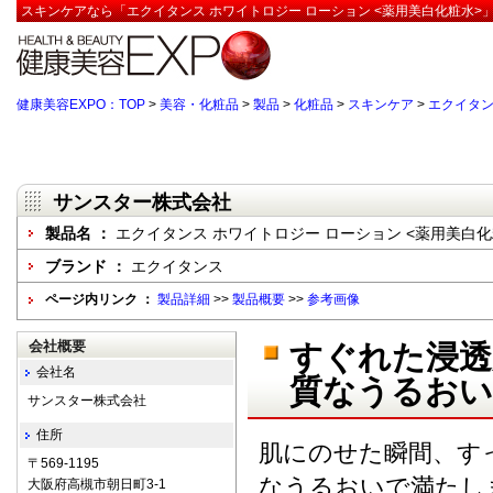
スキンケアなら「エクイタンス ホワイトロジー ローション <薬用美白化粧水>」
健康美容EXPO：TOP
>
美容・化粧品
>
製品
>
化粧品
>
スキンケア
>
エクイタン
サンスター株式会社
製品名 ：
エクイタンス ホワイトロジー ローション <薬用美白化
ブランド ：
エクイタンス
ページ内リンク ：
製品詳細
>>
製品概要
>>
参考画像
会社概要
すぐれた浸透
会社名
質なうるおい
サンスター株式会社
住所
肌にのせた瞬間、す
〒569-1195
なうるおいで満たし
大阪府高槻市朝日町3-1