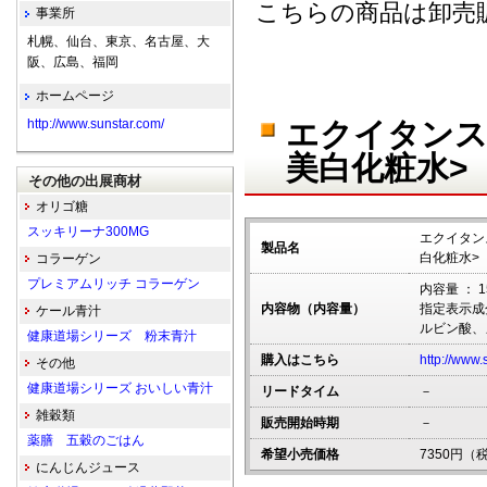
こちらの商品は卸売
事業所
札幌、仙台、東京、名古屋、大
阪、広島、福岡
ホームページ
http://www.sunstar.com/
エクイタンス
美白化粧水>
その他の出展商材
オリゴ糖
スッキリーナ300MG
エクイタン
製品名
白化粧水>
コラーゲン
プレミアムリッチ コラーゲン
内容量 ： 1
内容物（内容量）
指定表示成
ケール青汁
ルビン酸、
健康道場シリーズ 粉末青汁
購入はこちら
http://www
その他
健康道場シリーズ おいしい青汁
リードタイム
－
雑穀類
販売開始時期
－
薬膳 五穀のごはん
希望小売価格
7350円（
にんじんジュース