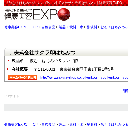
「飲む！はちみつ＆リンゴ酢」:株式会社サクラ印はちみつ【健康美容EXPO】
健康美容EXPO：TOP
>
自然食品
>
製品
>
飲料・水
>
酢飲料
>
飲む！はちみつ
株式会社サクラ印はちみつ
製品名 ：
飲む！はちみつ＆リンゴ酢
会社概要 ：
〒111-0031 東京都台東区千束1丁目1番5号
http://www.sakura-shop.co.jp/kenkouinryou/kenkouinryo
酢
PRサイト
健康美容EXPO：TOP
>
自然食品
>
製品
>
飲料・水
>
酢飲料
>
飲む！はちみつ