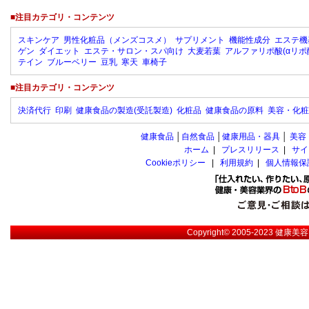
■注目カテゴリ・コンテンツ
スキンケア
男性化粧品（メンズコスメ）
サプリメント
機能性成分
エステ機
ゲン
ダイエット
エステ・サロン・スパ向け
大麦若葉
アルファリポ酸(αリポ
テイン
ブルーベリー
豆乳
寒天
車椅子
■注目カテゴリ・コンテンツ
決済代行
印刷
健康食品の製造(受託製造)
化粧品
健康食品の原料
美容・化粧
健康食品
│
自然食品
│
健康用品・器具
│
美容
ホーム
|
プレスリリース
|
サイ
Cookieポリシー
|
利用規約
|
個人情報保
Copyright© 2005-2023
健康美容