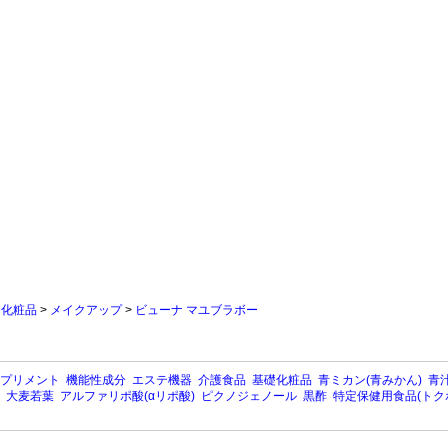
>
化粧品
>
メイクアップ
>
ビューナ マユブラボー
プリメント
機能性成分
エステ機器
介護食品
基礎化粧品
青ミカン(青みかん)
青汁
大麦若葉
アルファリポ酸(αリポ酸)
ピクノジェノール
黒酢
特定保健用食品(トク