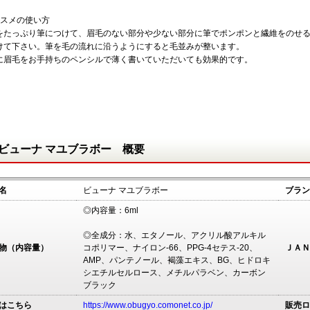
ススメの使い方
をたっぷり筆につけて、眉毛のない部分や少ない部分に筆でポンポンと繊維をのせ
けて下さい。筆を毛の流れに沿うようにすると毛並みが整います。
に眉毛をお手持ちのペンシルで薄く書いていただいても効果的です。
ビューナ マユブラボー 概要
名
ビューナ マユブラボー
ブラン
◎内容量：6ml
◎全成分：水、エタノール、アクリル酸アルキル
物（内容量）
コポリマー、ナイロン-66、PPG-4セテス-20、
ＪＡＮ
AMP、パンテノール、褐藻エキス、BG、ヒドロキ
シエチルセルロース、メチルパラベン、カーボン
ブラック
はこちら
https://www.obugyo.comonet.co.jp/
販売ロ