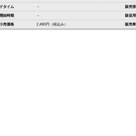
ドタイム
－
販売形
開始時期
－
販促用
小売価格
2,480円（税込み）
販売希