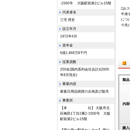
-1500号 大阪駅前第2ビル15階
□お
代表者名
中身
につ
三宅 啓史
※先
設立年月
1972年4月
資本金
6億1,466万8千円
従業員数
250名(国内系列会社合計)(2005
年8月現在)
製品
事業内容
家庭日用品雑貨の企画及び販売
事業所
内容
【本 社】 大阪市北
区梅田1丁目2番2-1500号 大阪
駅前第2ビル15階
購入