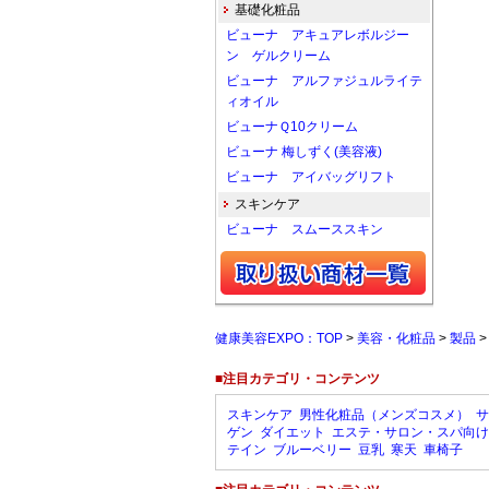
基礎化粧品
ビューナ アキュアレボルジー
ン ゲルクリーム
ビューナ アルファジュルライテ
ィオイル
ビューナＱ10クリーム
ビューナ 梅しずく(美容液)
ビューナ アイバッグリフト
スキンケア
ビューナ スムーススキン
健康美容EXPO：TOP
>
美容・化粧品
>
製品
■注目カテゴリ・コンテンツ
スキンケア
男性化粧品（メンズコスメ）
サ
ゲン
ダイエット
エステ・サロン・スパ向け
テイン
ブルーベリー
豆乳
寒天
車椅子