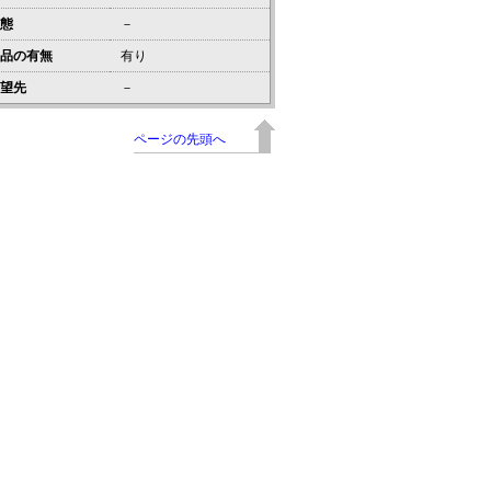
態
－
品の有無
有り
望先
－
ページの先頭へ