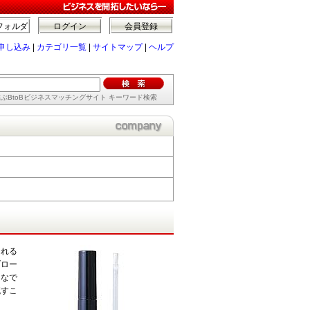
フォルダ
ログイン
会員登録
申し込み
|
カテゴリ一覧
|
サイトマップ
|
ヘルプ
ぶBtoBビジネスマッチングサイト キーワード検索
くれる
ブロー
となで
流すこ