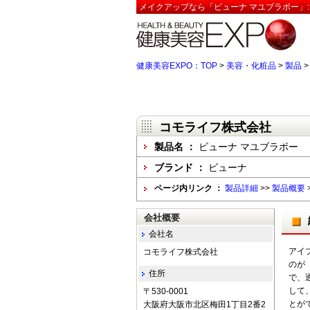
メイクアップなら「ビューナ マユブラボー」:
健康美容EXPO：TOP
>
美容・化粧品
>
製品
コモライフ株式会社
製品名 ：
ビューナ マユブラボー
ブランド ：
ビューナ
ページ内リンク ：
製品詳細
>>
製品概要
会社概要
会社名
アイ
コモライフ株式会社
のが
住所
で、
して
〒530-0001
とが
大阪府大阪市北区梅田1丁目2番2