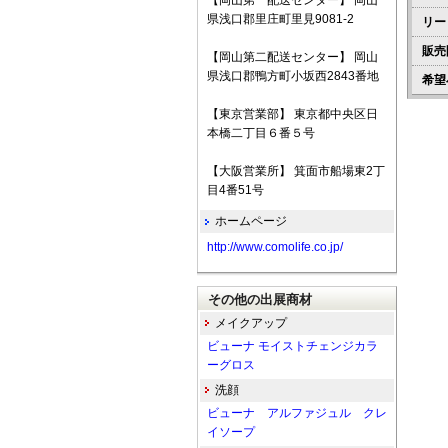
【岡山第一配送センター】 岡山
県浅口郡里庄町里見9081-2
リー
販売
【岡山第二配送センター】 岡山
県浅口郡鴨方町小坂西2843番地
希望
【東京営業部】 東京都中央区日
本橋二丁目６番５号
【大阪営業所】 箕面市船場東2丁
目4番51号
ホームページ
http://www.comolife.co.jp/
その他の出展商材
メイクアップ
ビューナ モイストチェンジカラ
ーグロス
洗顔
ビューナ アルファジュル クレ
イソープ