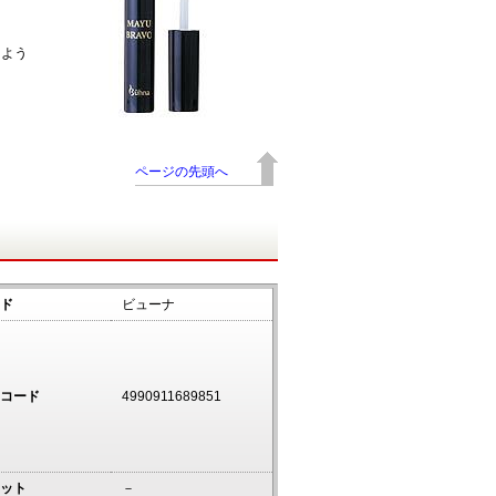
るよう
ページの先頭へ
ド
ビューナ
コード
4990911689851
ット
－