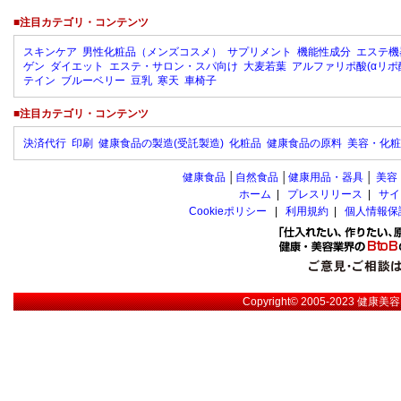
■注目カテゴリ・コンテンツ
スキンケア
男性化粧品（メンズコスメ）
サプリメント
機能性成分
エステ機
ゲン
ダイエット
エステ・サロン・スパ向け
大麦若葉
アルファリポ酸(αリポ
テイン
ブルーベリー
豆乳
寒天
車椅子
■注目カテゴリ・コンテンツ
決済代行
印刷
健康食品の製造(受託製造)
化粧品
健康食品の原料
美容・化粧
健康食品
│
自然食品
│
健康用品・器具
│
美容
ホーム
|
プレスリリース
|
サイ
Cookieポリシー
|
利用規約
|
個人情報保
Copyright© 2005-2023
健康美容