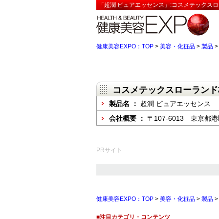
「超潤 ピュアエッセンス」:コスメテックスロ
健康美容EXPO：TOP
>
美容・化粧品
>
製品
コスメテックスローランド
製品名 ：
超潤 ピュアエッセンス
会社概要 ：
〒107-6013 東京都
PRサイト
健康美容EXPO：TOP
>
美容・化粧品
>
製品
■注目カテゴリ・コンテンツ