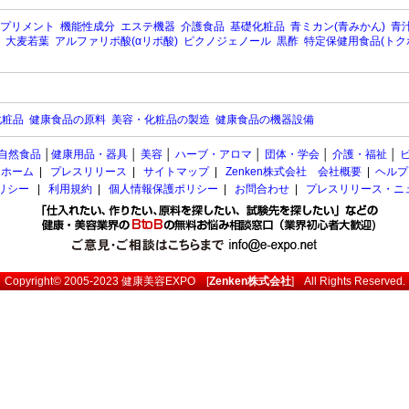
プリメント
機能性成分
エステ機器
介護食品
基礎化粧品
青ミカン(青みかん)
青汁
大麦若葉
アルファリポ酸(αリポ酸)
ピクノジェノール
黒酢
特定保健用食品(トク
化粧品
健康食品の原料
美容・化粧品の製造
健康食品の機器設備
自然食品
│
健康用品・器具
│
美容
│
ハーブ・アロマ
│
団体・学会
│
介護・福祉
│
ホーム
|
プレスリリース
|
サイトマップ
|
Zenken株式会社 会社概要
|
ヘルプ
ポリシー
|
利用規約
|
個人情報保護ポリシー
|
お問合わせ
|
プレスリリース・ニ
Copyright© 2005-2023
健康美容EXPO
[
Zenken株式会社
] All Rights Reserved.