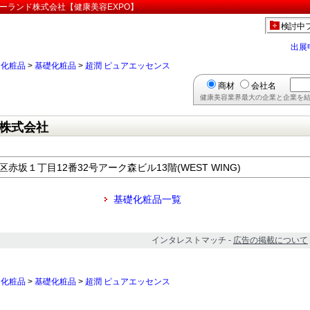
ーランド株式会社【健康美容EXPO】
検討中
出展
>
化粧品
>
基礎化粧品
>
超潤 ピュアエッセンス
商材
会社名
健康美容業界最大の企業と企業を結
株式会社
港区赤坂１丁目12番32号アーク森ビル13階(WEST WING)
基礎化粧品一覧
インタレストマッチ -
広告の掲載について
>
化粧品
>
基礎化粧品
>
超潤 ピュアエッセンス