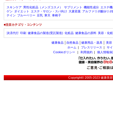
スキンケア
男性化粧品（メンズコスメ）
サプリメント
機能性成分
エステ機
ゲン
ダイエット
エステ・サロン・スパ向け
大麦若葉
アルファリポ酸(αリポ
テイン
ブルーベリー
豆乳
寒天
車椅子
■注目カテゴリ・コンテンツ
決済代行
印刷
健康食品の製造(受託製造)
化粧品
健康食品の原料
美容・化粧
健康食品
│
自然食品
│
健康用品・器具
│
美容
ホーム
|
プレスリリース
|
サイ
Cookieポリシー
|
利用規約
|
個人情報保
Copyright© 2005-2023
健康美容