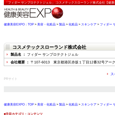
「フィダー サンプロテクトジェル」:コスメテックスローランド株式会社【健康美
健康美容EXPO：TOP
>
美容・化粧品
>
製品
>
化粧品
>
スキンケア
>
フィダー 
コスメテックスローランド株式会社
製品名 ：
フィダー サンプロテクトジェル
会社概要 ：
〒107-6013 東京都港区赤坂１丁目12番32号アーク森
ス
PRサイト
健康美容EXPO：TOP
>
美容・化粧品
>
製品
>
化粧品
>
スキンケア
>
フィダー 
■注目カテゴリ・コンテンツ