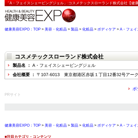
「A・フェイスシェービングジェル」:コスメテックスローランド株式会社【健康
健康美容EXPO：TOP
>
美容・化粧品
>
製品
>
化粧品
>
ボディケア
>
A・フェイ
コスメテックスローランド株式会社
製品名 ：
A・フェイスシェービングジェル
会社概要 ：
〒107-6013 東京都港区赤坂１丁目12番32号アーク森
ボ
PRサイト
健康美容EXPO：TOP
>
美容・化粧品
>
製品
>
化粧品
>
ボディケア
>
A・フェイ
■注目カテゴリ・コンテンツ