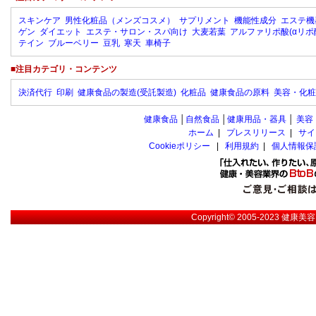
スキンケア
男性化粧品（メンズコスメ）
サプリメント
機能性成分
エステ機
ゲン
ダイエット
エステ・サロン・スパ向け
大麦若葉
アルファリポ酸(αリポ
テイン
ブルーベリー
豆乳
寒天
車椅子
■注目カテゴリ・コンテンツ
決済代行
印刷
健康食品の製造(受託製造)
化粧品
健康食品の原料
美容・化粧
健康食品
│
自然食品
│
健康用品・器具
│
美容
ホーム
|
プレスリリース
|
サイ
Cookieポリシー
|
利用規約
|
個人情報保
Copyright© 2005-2023
健康美容