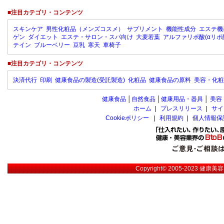
■注目カテゴリ・コンテンツ
スキンケア
男性化粧品（メンズコスメ）
サプリメント
機能性成分
エステ機
ゲン
ダイエット
エステ・サロン・スパ向け
大麦若葉
アルファリポ酸(αリポ
テイン
ブルーベリー
豆乳
寒天
車椅子
■注目カテゴリ・コンテンツ
決済代行
印刷
健康食品の製造(受託製造)
化粧品
健康食品の原料
美容・化粧
健康食品
│
自然食品
│
健康用品・器具
│
美容
ホーム
|
プレスリリース
|
サイ
Cookieポリシー
|
利用規約
|
個人情報保
Copyright© 2005-2023
健康美容