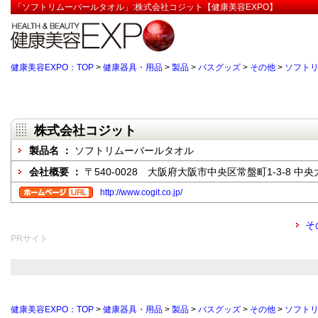
「ソフトリムーバールタオル」:株式会社コジット【健康美容EXPO】
健康美容EXPO：TOP
>
健康器具・用品
>
製品
>
バスグッズ
>
その他
>
ソフト
株式会社コジット
製品名 ：
ソフトリムーバールタオル
会社概要 ：
〒540-0028 大阪府大阪市中央区常盤町1-3-8 中央
http://www.cogit.co.jp/
そ
PRサイト
健康美容EXPO：TOP
>
健康器具・用品
>
製品
>
バスグッズ
>
その他
>
ソフト