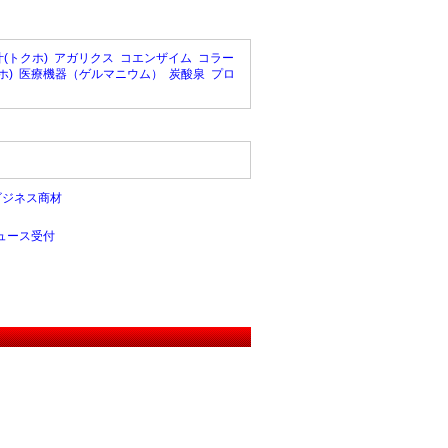
(トクホ)
アガリクス
コエンザイム
コラー
ホ)
医療機器（ゲルマニウム）
炭酸泉
プロ
ビジネス商材
ュース受付