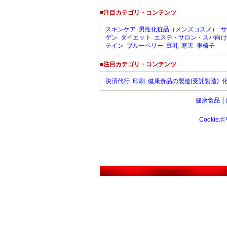
■注目カテゴリ・コンテンツ
スキンケア
男性化粧品（メンズコスメ）
サ
ゲン
ダイエット
エステ・サロン・スパ向け
テイン
ブルーベリー
豆乳
寒天
車椅子
■注目カテゴリ・コンテンツ
決済代行
印刷
健康食品の製造(受託製造)
健康食品
│
Cookie