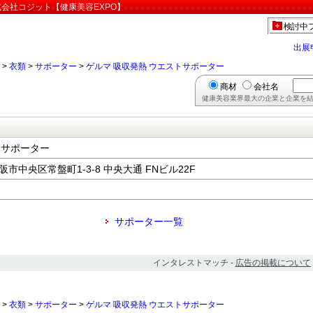
式会社コジット【健康美容EXPO】
検討中
出展
>
衣類
>
サポーター
>
ゲルマ 吸収発熱 ウエストサポーター
商材
会社名
健康美容業界最大の企業と企業を結
トサポーター
大阪市中央区常盤町1-3-8 中央大通 FNビル22F
サポーター一覧
インタレストマッチ -
広告の掲載について
>
衣類
>
サポーター
>
ゲルマ 吸収発熱 ウエストサポーター