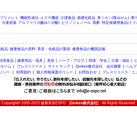
プリメント
機能性成分
エステ機器
介護食品
基礎化粧品
青ミカン(青みかん)
青汁
大麦若葉
アルファリポ酸(αリポ酸)
ピクノジェノール
黒酢
特定保健用食品(トク
化粧品
健康食品の原料
美容・化粧品の製造
健康食品の機器設備
自然食品
│
健康用品・器具
│
美容
│
ハーブ・アロマ
│
団体・学会
│
介護・福祉
│
ホーム
|
プレスリリース
|
サイトマップ
|
Zenken株式会社 会社概要
|
ヘルプ
ポリシー
|
利用規約
|
個人情報保護ポリシー
|
お問合わせ
|
プレスリリース・ニ
Copyright© 2005-2023
健康美容EXPO
[
Zenken株式会社
] All Rights Reserved.