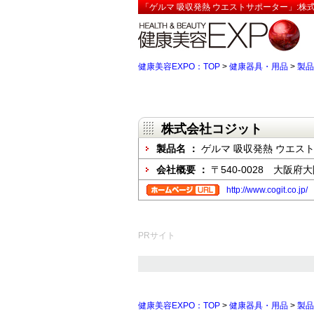
「ゲルマ 吸収発熱 ウエストサポーター」:株
健康美容EXPO：TOP
>
健康器具・用品
>
製品
株式会社コジット
製品名 ：
ゲルマ 吸収発熱 ウエス
会社概要 ：
〒540-0028 大阪府
http://www.cogit.co.jp/
PRサイト
健康美容EXPO：TOP
>
健康器具・用品
>
製品