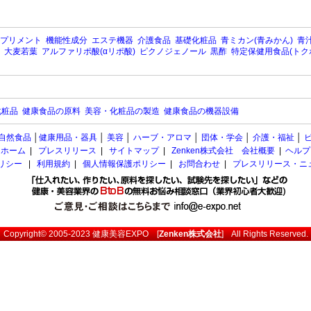
プリメント
機能性成分
エステ機器
介護食品
基礎化粧品
青ミカン(青みかん)
青汁
大麦若葉
アルファリポ酸(αリポ酸)
ピクノジェノール
黒酢
特定保健用食品(トク
化粧品
健康食品の原料
美容・化粧品の製造
健康食品の機器設備
自然食品
│
健康用品・器具
│
美容
│
ハーブ・アロマ
│
団体・学会
│
介護・福祉
│
ホーム
|
プレスリリース
|
サイトマップ
|
Zenken株式会社 会社概要
|
ヘルプ
ポリシー
|
利用規約
|
個人情報保護ポリシー
|
お問合わせ
|
プレスリリース・ニ
Copyright© 2005-2023
健康美容EXPO
[
Zenken株式会社
] All Rights Reserved.