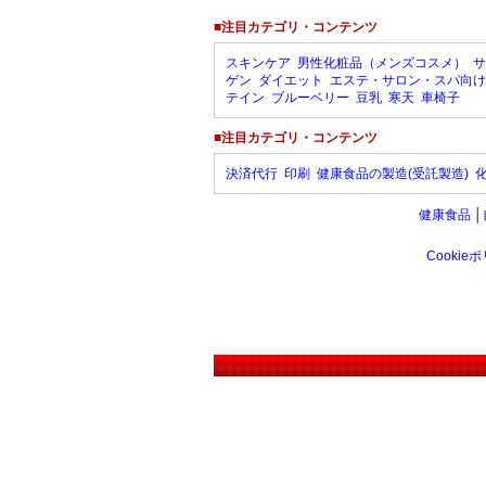
■注目カテゴリ・コンテンツ
スキンケア
男性化粧品（メンズコスメ）
サ
ゲン
ダイエット
エステ・サロン・スパ向け
テイン
ブルーベリー
豆乳
寒天
車椅子
■注目カテゴリ・コンテンツ
決済代行
印刷
健康食品の製造(受託製造)
健康食品
│
Cookie