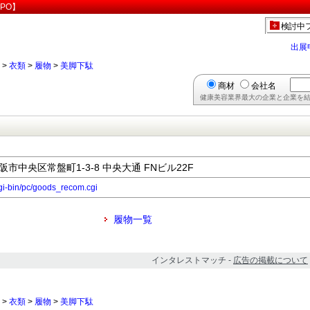
PO】
検討中
出展
>
衣類
>
履物
>
美脚下駄
商材
会社名
健康美容業界最大の企業と企業を結
大阪市中央区常盤町1-3-8 中央大通 FNビル22F
cgi-bin/pc/goods_recom.cgi
履物一覧
インタレストマッチ -
広告の掲載について
>
衣類
>
履物
>
美脚下駄