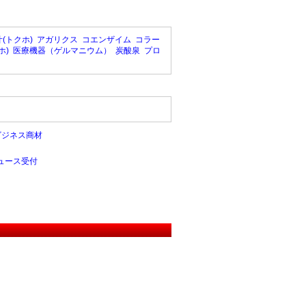
(トクホ)
アガリクス
コエンザイム
コラー
ホ)
医療機器（ゲルマニウム）
炭酸泉
プロ
ビジネス商材
ュース受付