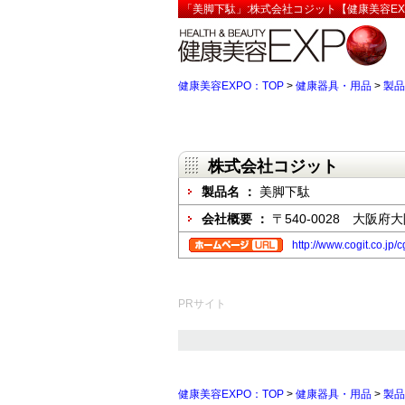
「美脚下駄」:株式会社コジット【健康美容EX
健康美容EXPO：TOP
>
健康器具・用品
>
製品
株式会社コジット
製品名 ：
美脚下駄
会社概要 ：
〒540-0028 大阪府
http://www.cogit.co.jp/
PRサイト
健康美容EXPO：TOP
>
健康器具・用品
>
製品