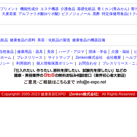
プリメント
機能性成分
エステ機器
介護食品
基礎化粧品
青ミカン(青みかん)
青汁
大麦若葉
アルファリポ酸(αリポ酸)
ピクノジェノール
黒酢
特定保健用食品(トク
化粧品
健康食品の原料
美容・化粧品の製造
健康食品の機器設備
自然食品
│
健康用品・器具
│
美容
│
ハーブ・アロマ
│
団体・学会
│
介護・福祉
│
ホーム
|
プレスリリース
|
サイトマップ
|
Zenken株式会社 会社概要
|
ヘルプ
ポリシー
|
利用規約
|
個人情報保護ポリシー
|
お問合わせ
|
プレスリリース・ニ
Copyright© 2005-2023
健康美容EXPO
[
Zenken株式会社
] All Rights Reserved.