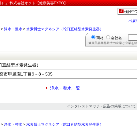
）」:株式会社オクト【健康美容EXPO】
検討中
出展
>
浄水・整水
>
水素博士マグネシア（蛇口直結型水素発生器）
商材
会社名
健康美容業界最大の企業と企業を結
口直結型水素発生器）
西宮市甲風園1丁目9－8－505
浄水・整水一覧
インタレストマッチ -
広告の掲載について
>
浄水・整水
>
水素博士マグネシア（蛇口直結型水素発生器）