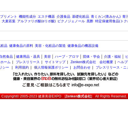
プリメント
機能性成分
エステ機器
介護食品
基礎化粧品
青ミカン(青みかん)
青汁
大麦若葉
アルファリポ酸(αリポ酸)
ピクノジェノール
黒酢
特定保健用食品(トク
化粧品
健康食品の原料
美容・化粧品の製造
健康食品の機器設備
自然食品
│
健康用品・器具
│
美容
│
ハーブ・アロマ
│
団体・学会
│
介護・福祉
│
ホーム
|
プレスリリース
|
サイトマップ
|
Zenken株式会社 会社概要
|
ヘルプ
ポリシー
|
利用規約
|
個人情報保護ポリシー
|
お問合わせ
|
プレスリリース・ニ
Copyright© 2005-2023
健康美容EXPO
[
Zenken株式会社
] All Rights Reserved.