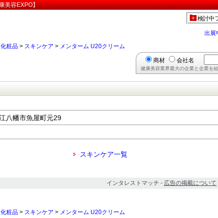
康美容EXPO】
検討中
出展
>
化粧品
>
スキンケア
>
メンターム U20クリーム
商材
会社名
健康美容業界最大の企業と企業を結
県近江八幡市魚屋町元29
スキンケア一覧
インタレストマッチ -
広告の掲載について
>
化粧品
>
スキンケア
>
メンターム U20クリーム