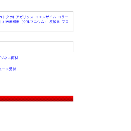
(トクホ)
アガリクス
コエンザイム
コラー
ホ)
医療機器（ゲルマニウム）
炭酸泉
プロ
ビジネス商材
ュース受付