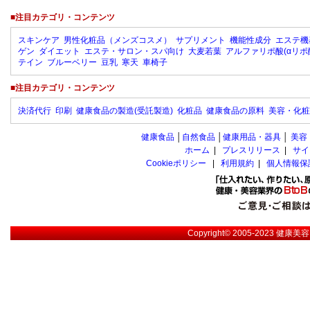
■注目カテゴリ・コンテンツ
スキンケア
男性化粧品（メンズコスメ）
サプリメント
機能性成分
エステ機
ゲン
ダイエット
エステ・サロン・スパ向け
大麦若葉
アルファリポ酸(αリポ
テイン
ブルーベリー
豆乳
寒天
車椅子
■注目カテゴリ・コンテンツ
決済代行
印刷
健康食品の製造(受託製造)
化粧品
健康食品の原料
美容・化粧
健康食品
│
自然食品
│
健康用品・器具
│
美容
ホーム
|
プレスリリース
|
サイ
Cookieポリシー
|
利用規約
|
個人情報保
Copyright© 2005-2023
健康美容