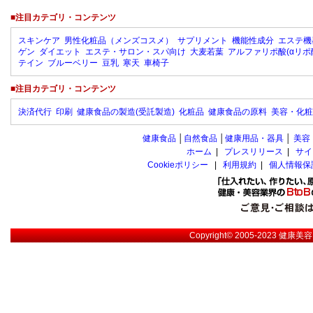
■注目カテゴリ・コンテンツ
スキンケア
男性化粧品（メンズコスメ）
サプリメント
機能性成分
エステ機
ゲン
ダイエット
エステ・サロン・スパ向け
大麦若葉
アルファリポ酸(αリポ
テイン
ブルーベリー
豆乳
寒天
車椅子
■注目カテゴリ・コンテンツ
決済代行
印刷
健康食品の製造(受託製造)
化粧品
健康食品の原料
美容・化粧
健康食品
│
自然食品
│
健康用品・器具
│
美容
ホーム
|
プレスリリース
|
サイ
Cookieポリシー
|
利用規約
|
個人情報保
Copyright© 2005-2023
健康美容