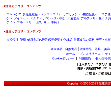
■注目カテゴリ・コンテンツ
スキンケア
男性化粧品（メンズコスメ）
サプリメント
機能性成分
エステ機
ゲン
ダイエット
エステ・サロン・スパ向け
大麦若葉
アルファリポ酸(αリポ
テイン
ブルーベリー
豆乳
寒天
車椅子
■注目カテゴリ・コンテンツ
決済代行
印刷
健康食品の製造(受託製造)
化粧品
健康食品の原料
美容・化粧
健康食品
│
自然食品
│
健康用品・器具
│
美容
ホーム
|
プレスリリース
|
サイ
Cookieポリシー
|
利用規約
|
個人情報保
Copyright© 2005-2023
健康美容