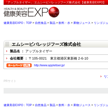
「アップルタイザー」:エムシービバレッジフーズ株式会社【健康美容EXPO】
健康美容EXPO：TOP
>
自然食品
>
製品
>
飲料・水
>
果物ジュース
>
リンゴジ
エムシービバレッジフーズ株式会社
製品名 ：
アップルタイザー
会社概要 ：
〒105-0021 東京都港区東新橋 2-6-10
http://www.appletiser.jp/
リ
PRサイト
健康美容EXPO：TOP
>
自然食品
>
製品
>
飲料・水
>
果物ジュース
>
リンゴジ