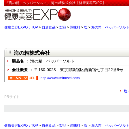
「海の精 ペッパーソルト」:海の精株式会社【健康美容EXPO】
健康美容EXPO：TOP
>
自然食品
>
製品
>
調味料
>
塩
>
海の精 ペッパーソル
海の精株式会社
製品名 ：
海の精 ペッパーソルト
会社概要 ：
〒160-0023 東京都新宿区西新宿七丁目22番9号
http://www.uminosei.com/
塩
PRサイト
健康美容EXPO：TOP
>
自然食品
>
製品
>
調味料
>
塩
>
海の精 ペッパーソル