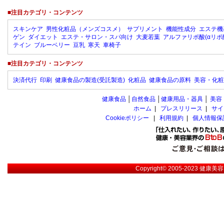
■注目カテゴリ・コンテンツ
スキンケア
男性化粧品（メンズコスメ）
サプリメント
機能性成分
エステ機
ゲン
ダイエット
エステ・サロン・スパ向け
大麦若葉
アルファリポ酸(αリポ
テイン
ブルーベリー
豆乳
寒天
車椅子
■注目カテゴリ・コンテンツ
決済代行
印刷
健康食品の製造(受託製造)
化粧品
健康食品の原料
美容・化粧
健康食品
│
自然食品
│
健康用品・器具
│
美容
ホーム
|
プレスリリース
|
サイ
Cookieポリシー
|
利用規約
|
個人情報保
Copyright© 2005-2023
健康美容