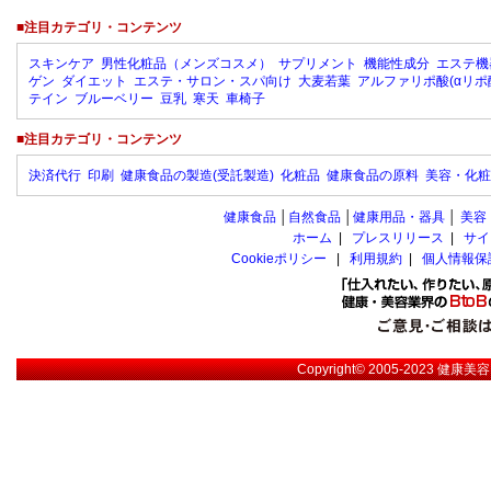
■注目カテゴリ・コンテンツ
スキンケア
男性化粧品（メンズコスメ）
サプリメント
機能性成分
エステ機
ゲン
ダイエット
エステ・サロン・スパ向け
大麦若葉
アルファリポ酸(αリポ
テイン
ブルーベリー
豆乳
寒天
車椅子
■注目カテゴリ・コンテンツ
決済代行
印刷
健康食品の製造(受託製造)
化粧品
健康食品の原料
美容・化粧
健康食品
│
自然食品
│
健康用品・器具
│
美容
ホーム
|
プレスリリース
|
サイ
Cookieポリシー
|
利用規約
|
個人情報保
Copyright© 2005-2023
健康美容