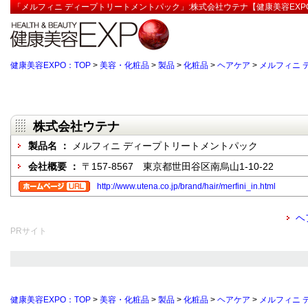
「メルフィニ ディープトリートメントパック」:株式会社ウテナ【健康美容EXP
健康美容EXPO：TOP
>
美容・化粧品
>
製品
>
化粧品
>
ヘアケア
>
メルフィニ 
株式会社ウテナ
製品名 ：
メルフィニ ディープトリートメントパック
会社概要 ：
〒157-8567 東京都世田谷区南烏山1-10-22
http://www.utena.co.jp/brand/hair/merfini_in.html
ヘ
PRサイト
健康美容EXPO：TOP
>
美容・化粧品
>
製品
>
化粧品
>
ヘアケア
>
メルフィニ 