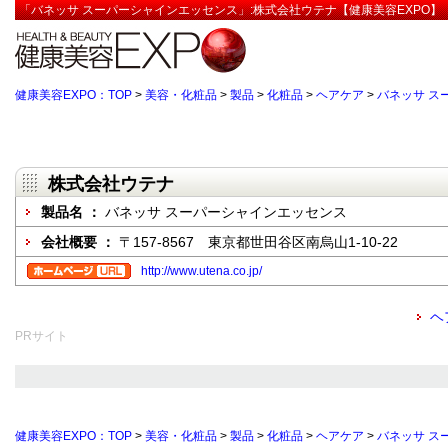
「バネッサ スーパーシャインエッセンス」:株式会社ウテナ【健康美容EXPO】
健康美容EXPO：TOP
>
美容・化粧品
>
製品
>
化粧品
>
ヘアケア
>
バネッサ ス
株式会社ウテナ
製品名 ：
バネッサ スーパーシャインエッセンス
会社概要 ：
〒157-8567 東京都世田谷区南烏山1-10-22
http://www.utena.co.jp/
ヘ
PRサイト
健康美容EXPO：TOP
>
美容・化粧品
>
製品
>
化粧品
>
ヘアケア
>
バネッサ ス