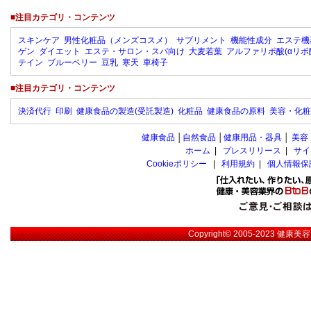
■注目カテゴリ・コンテンツ
スキンケア
男性化粧品（メンズコスメ）
サプリメント
機能性成分
エステ機
ゲン
ダイエット
エステ・サロン・スパ向け
大麦若葉
アルファリポ酸(αリポ
テイン
ブルーベリー
豆乳
寒天
車椅子
■注目カテゴリ・コンテンツ
決済代行
印刷
健康食品の製造(受託製造)
化粧品
健康食品の原料
美容・化粧
健康食品
│
自然食品
│
健康用品・器具
│
美容
ホーム
|
プレスリリース
|
サイ
Cookieポリシー
|
利用規約
|
個人情報保
Copyright© 2005-2023
健康美容