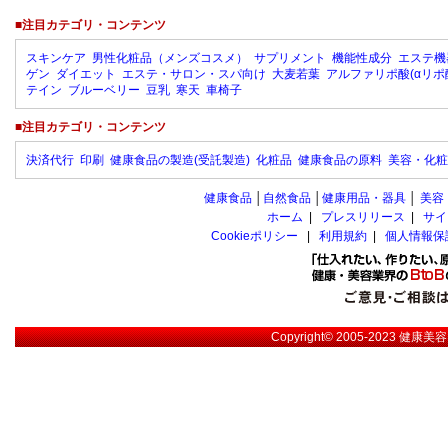
■注目カテゴリ・コンテンツ
スキンケア
男性化粧品（メンズコスメ）
サプリメント
機能性成分
エステ機
ゲン
ダイエット
エステ・サロン・スパ向け
大麦若葉
アルファリポ酸(αリポ
テイン
ブルーベリー
豆乳
寒天
車椅子
■注目カテゴリ・コンテンツ
決済代行
印刷
健康食品の製造(受託製造)
化粧品
健康食品の原料
美容・化粧
健康食品
│
自然食品
│
健康用品・器具
│
美容
ホーム
|
プレスリリース
|
サイ
Cookieポリシー
|
利用規約
|
個人情報保
Copyright© 2005-2023
健康美容