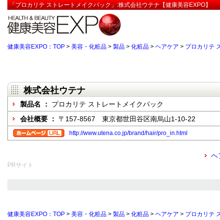
「プロカリテ ストレートメイクパック」:株式会社ウテナ【健康美容EXPO】
健康美容EXPO：TOP
>
美容・化粧品
>
製品
>
化粧品
>
ヘアケア
>
プロカリテ 
株式会社ウテナ
製品名 ：
プロカリテ ストレートメイクパック
会社概要 ：
〒157-8567 東京都世田谷区南烏山1-10-22
http://www.utena.co.jp/brand/hair/pro_in.html
ヘ
PRサイト
健康美容EXPO：TOP
>
美容・化粧品
>
製品
>
化粧品
>
ヘアケア
>
プロカリテ 