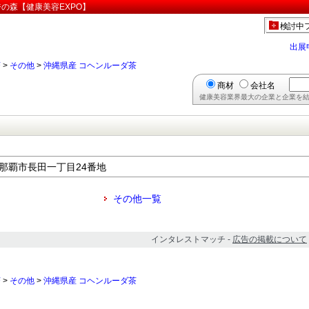
ジの森【健康美容EXPO】
検討中
出展
茶
>
その他
>
沖縄県産 コヘンルーダ茶
商材
会社名
健康美容業界最大の企業と企業を結
県 那覇市長田一丁目24番地
その他一覧
インタレストマッチ -
広告の掲載について
茶
>
その他
>
沖縄県産 コヘンルーダ茶