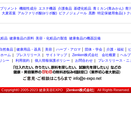
プリメント
機能性成分
エステ機器
介護食品
基礎化粧品
青ミカン(青みかん)
青汁
大麦若葉
アルファリポ酸(αリポ酸)
ピクノジェノール
黒酢
特定保健用食品(トク
化粧品
健康食品の原料
美容・化粧品の製造
健康食品の機器設備
自然食品
│
健康用品・器具
│
美容
│
ハーブ・アロマ
│
団体・学会
│
介護・福祉
│
ホーム
|
プレスリリース
|
サイトマップ
|
Zenken株式会社 会社概要
|
ヘルプ
ポリシー
|
利用規約
|
個人情報保護ポリシー
|
お問合わせ
|
プレスリリース・ニ
Copyright© 2005-2023
健康美容EXPO
[
Zenken株式会社
] All Rights Reserved.