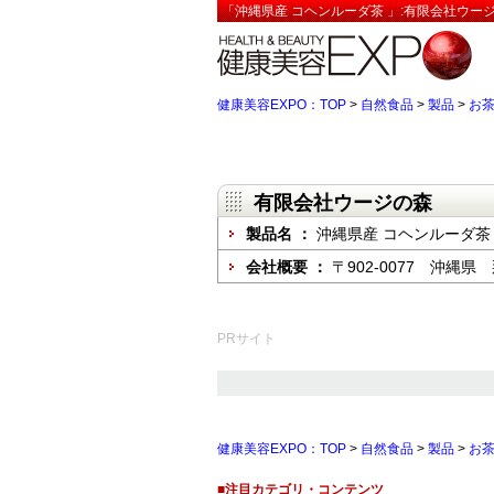
「沖縄県産 コヘンルーダ茶 」:有限会社ウー
健康美容EXPO：TOP
>
自然食品
>
製品
>
お
有限会社ウージの森
製品名 ：
沖縄県産 コヘンルーダ茶
会社概要 ：
〒902-0077 沖縄
PRサイト
健康美容EXPO：TOP
>
自然食品
>
製品
>
お
■注目カテゴリ・コンテンツ