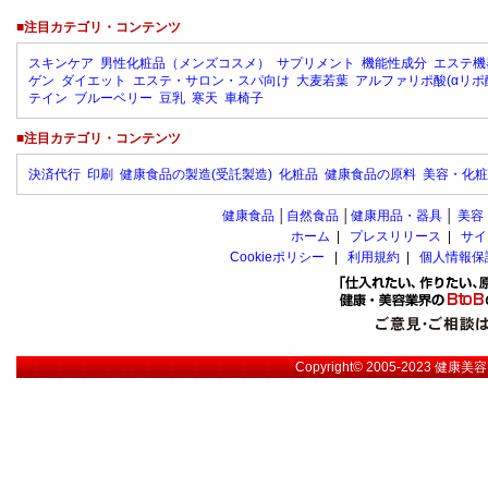
■注目カテゴリ・コンテンツ
スキンケア
男性化粧品（メンズコスメ）
サプリメント
機能性成分
エステ機
ゲン
ダイエット
エステ・サロン・スパ向け
大麦若葉
アルファリポ酸(αリポ
テイン
ブルーベリー
豆乳
寒天
車椅子
■注目カテゴリ・コンテンツ
決済代行
印刷
健康食品の製造(受託製造)
化粧品
健康食品の原料
美容・化粧
健康食品
│
自然食品
│
健康用品・器具
│
美容
ホーム
|
プレスリリース
|
サイ
Cookieポリシー
|
利用規約
|
個人情報保
Copyright© 2005-2023
健康美容