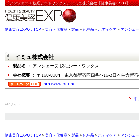
「アンシェーヌ 脱毛シートワックス」:イミュ株式会社【健康美容EXPO】
健康美容EXPO：TOP
>
美容・化粧品
>
製品
>
化粧品
>
ボディケア
>
アンシェー
イミュ株式会社
製品名 ：
アンシェーヌ 脱毛シートワックス
会社概要 ：
〒160-0004 東京都新宿区四谷4-16-3日本生
http://www.imju.jp/
ボ
PRサイト
健康美容EXPO：TOP
>
美容・化粧品
>
製品
>
化粧品
>
ボディケア
>
アンシェー