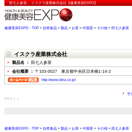
「田七人参茶」:イスクラ産業株式会社【健康美容EXPO】
健康美容EXPO：TOP
>
自然食品
>
製品
>
お茶
>
中国茶
>
その他
>
田七人参茶
イスクラ産業株式会社
製品名 ：
田七人参茶
会社概要 ：
〒103-0027 東京都中央区日本橋1-14-2
http://www.iskra.co.jp/
そ
PRサイト
健康美容EXPO：TOP
>
自然食品
>
製品
>
お茶
>
中国茶
>
その他
>
田七人参茶