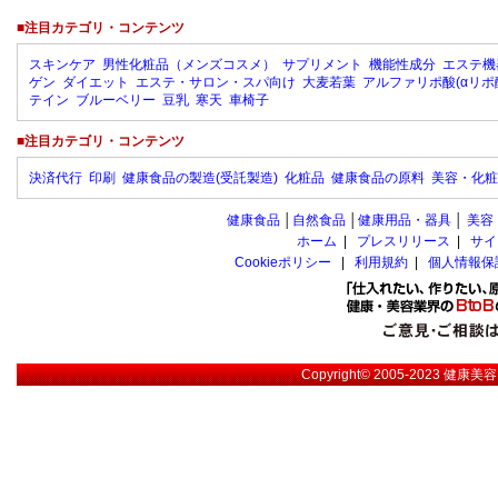
■注目カテゴリ・コンテンツ
スキンケア
男性化粧品（メンズコスメ）
サプリメント
機能性成分
エステ機
ゲン
ダイエット
エステ・サロン・スパ向け
大麦若葉
アルファリポ酸(αリポ
テイン
ブルーベリー
豆乳
寒天
車椅子
■注目カテゴリ・コンテンツ
決済代行
印刷
健康食品の製造(受託製造)
化粧品
健康食品の原料
美容・化粧
健康食品
│
自然食品
│
健康用品・器具
│
美容
ホーム
|
プレスリリース
|
サイ
Cookieポリシー
|
利用規約
|
個人情報保
Copyright© 2005-2023
健康美容