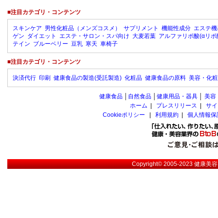
■注目カテゴリ・コンテンツ
スキンケア
男性化粧品（メンズコスメ）
サプリメント
機能性成分
エステ機
ゲン
ダイエット
エステ・サロン・スパ向け
大麦若葉
アルファリポ酸(αリポ
テイン
ブルーベリー
豆乳
寒天
車椅子
■注目カテゴリ・コンテンツ
決済代行
印刷
健康食品の製造(受託製造)
化粧品
健康食品の原料
美容・化粧
健康食品
│
自然食品
│
健康用品・器具
│
美容
ホーム
|
プレスリリース
|
サイ
Cookieポリシー
|
利用規約
|
個人情報保
Copyright© 2005-2023
健康美容